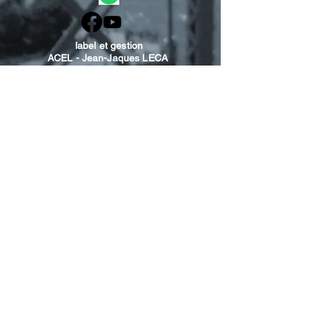
label et gestion
ACEL - Jean-Jaques LECA
acel.contact@gmail.com
tel
0033- 6 19 06 03 19
presse
Marie-Claude Castendet
mc.castendet@orange.fr
tél
0033-6 19 84 43 47
Booking
Marijke Jaehrling
Impressum/Disclaimer/Datenschutz