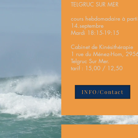
TELGRUC SUR MER
cours hebdomadaire à parti
14.septembre
Mardi 18:15-19:15
Cabinet de Kinésithérapie
1 rue du Ménez-Hom, 295
Telgruc Sur Mer.
tarif : 15,00 / 12,50
INFO/Contact