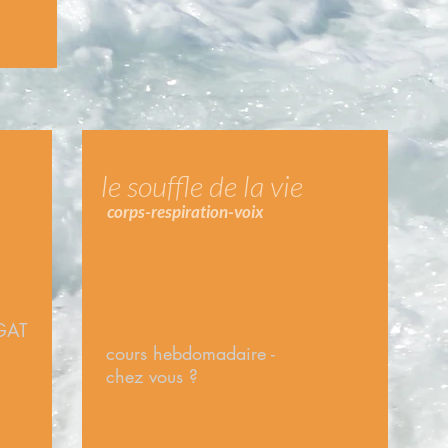
ie
le souffle de la vie
corps-respiration-voix
GAT
cours hebdomadaire -
chez vous ?