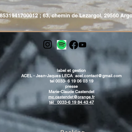
 98531941700012 ; 63, chemin de Lezargol, 29560 Argo
label et gestion
ACEL - Jean-Jaques LECA
acel.contact@gmail.com
tel 0033- 6 19 06 03 19
presse
Marie-Claude Castendet
mc.castendet@orange.fr
tél 0033-6 19 84 43 47