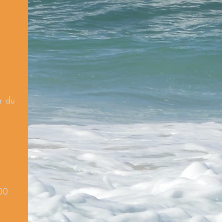
vie
r du
,00