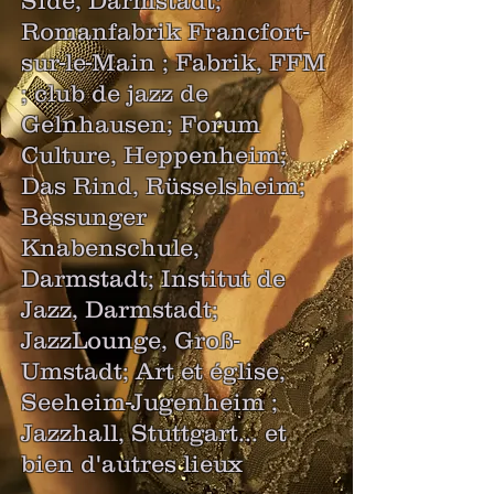
Side, Darmstadt;
Romanfabrik Francfort-
sur-le-Main ; Fabrik, FFM
; club de jazz de
Gelnhausen; Forum
Culture, Heppenheim;
Das Rind, Rüsselsheim;
Bessunger
Knabenschule,
Darmstadt; Institut de
Jazz, Darmstadt;
JazzLounge, Groß-
Umstadt; Art et église,
Seeheim-Jugenheim ;
Jazzhall, Stuttgart... et
bien d'autres lieux