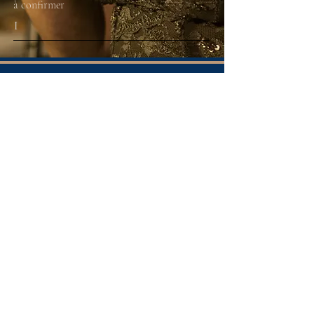
à confirmer
I
label et gestion
ACEL - Jean-Jaques LECA
acel.contact@gmail.com
tel
0033- 6 19 06 03 19
presse
Marie-Claude Castendet
mc.castendet@orange.fr
tél
0033-6 19 84 43 47