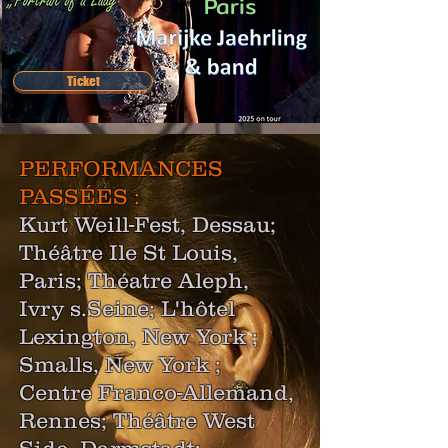
Paris
Ticket
PERFORMANCES
PASSÉES :
Kurt Weill-Fest, Dessau;
Théâtre Ile St Louis,
Paris; Théatre Aleph,
Ivry s.Seine; L'hôtel
Lexington, New York ;
Smalls, New York ;
Centre Franco-Allemand,
Rennes; Théâtre West